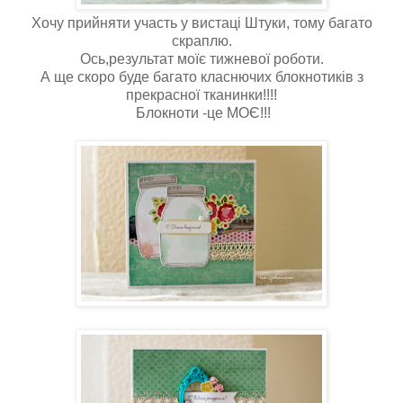
Хочу прийняти участь у вистаці Штуки, тому багато
скраплю.
Ось,результат моїє тижневої роботи.
А ще скоро буде багато класнючих блокнотиків з
прекрасної тканинки!!!!
Блокноти -це МОЄ!!!