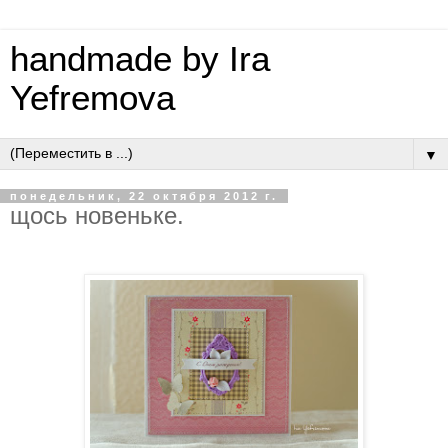
handmade by Ira
Yefremova
▼
понедельник, 22 октября 2012 г.
щось новеньке.